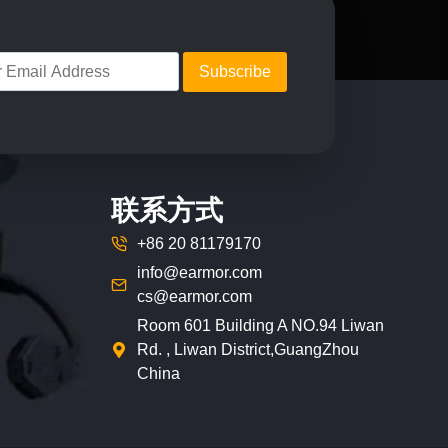
联系方式
+86 20 81179170
info@earmor.com
cs@earmor.com
Room 601 Building A NO.94 Liwan
Rd. , Liwan District,GuangZhou
China