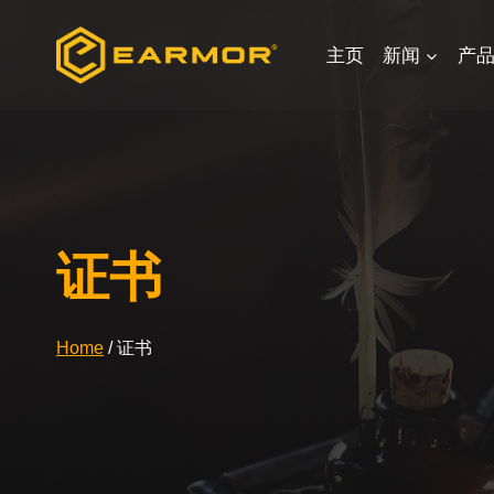
Skip
to
主页
新闻
产
content
证书
Home
/
证书