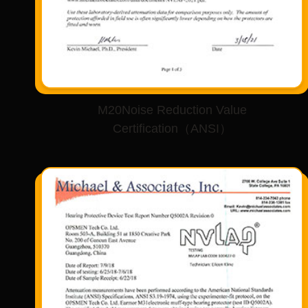
M20Noise Reduction Value
Certification（ANSI）