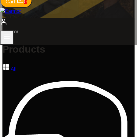
Cart
0
Earmor
Products
All