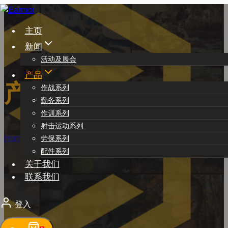
Skip
to
主页
content
新闻
活动及展会
产品
产品
作战系列
勤务系列
作训系列
射击运动系列
Home
/
产品
- Page 5
劳保系列
配件系列
关于我们
联系我们
登入