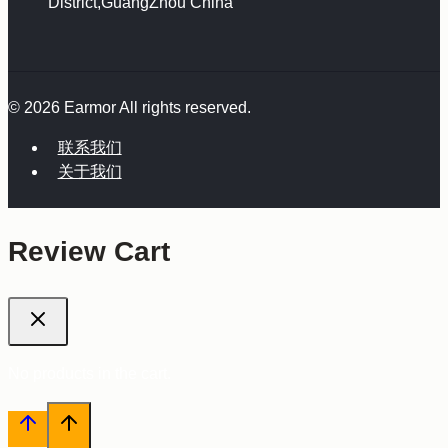
District,GuangZhou China
© 2026 Earmor All rights reserved.
联系我们
关于我们
Review Cart
No products in the cart.