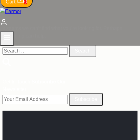
Cart
0
It seems we can’t find what you’re looking for. Perhaps
searching can help.
Search
for:
Get In Touch
Subscribe Our
Newsletter