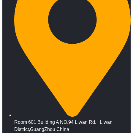
Room 601 Building A NO.94 Liwan Rd. , Liwan
District,GuangZhou China