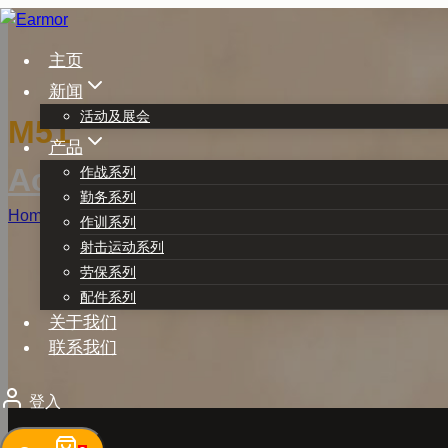
Skip
to
主页
content
新闻
活动及展会
M51
产品
Accesories
作战系列
勤务系列
Home
/
产品
/
Accesories
/
M51
作训系列
射击运动系列
劳保系列
配件系列
关于我们
联系我们
登入