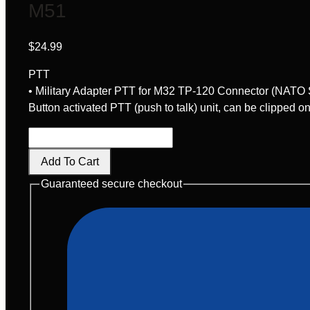
M51
$
24.99
PTT
• Military Adapter PTT for M32 TP-120 Connector (NATO
Button activated PTT (push to talk) unit, can be clipped on 
M51
quantity
Add To Cart
Guaranteed secure checkout