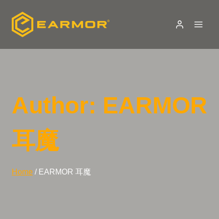
Skip
to
content
Author: EARMOR
耳魔
Home
/
EARMOR 耳魔