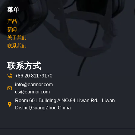
菜单
产品
新闻
关于我们
联系我们
联系方式
+86 20 81179170
info@earmor.com
cs@earmor.com
Room 601 Building A NO.94 Liwan Rd. , Liwan
District,GuangZhou China