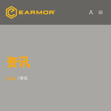
Skip
to
content
资讯
Home
/
资讯