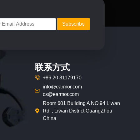
联系方式
+86 20 81179170
info@earmor.com
cs@earmor.com
Room 601 Building A NO.94 Liwan
Rd. , Liwan District,GuangZhou
China