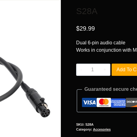
S28A
$
29.99
Dual 6-pin audio cable
Works in conjunction with 
S28A
Add To C
quantity
Guaranteed secure ch
SKU:
S28A
Category:
Accesories