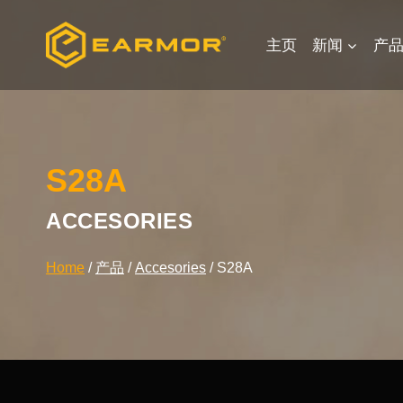
Skip
to
主页
新闻
产
content
S28A
ACCESORIES
Home
/
产品
/
Accesories
/
S28A