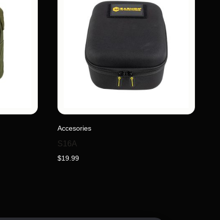
Accesories
S16A
$
19.99