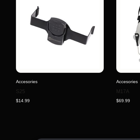
Accesories
Accesories
S25
M17A
$
14.99
$
69.99