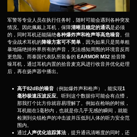
军警等专业人员在执行任务时，随时可能会遇到各种突发
情况。因此佩戴上耳机，保障
清晰且稳定的通讯
是必须
的，同时耳机还能隔绝
各种爆炸声和枪声等高危噪音
。但
专业战术耳机的
降噪方案可不简单
，因为如果只是简单粗
暴地隔绝掉外界所有的声音，无法感知周围的环境音反而
更危险。而泰国代表队所装备的
EARMOR M32
拾音降
噪耳机，通过耳机内置的拾音麦克风进行收音并优化处理
后，再在扬声器中播出。
高于82dB的噪音
（例如爆炸声和枪声），能实现
1
毫秒极速压波反应
。听到这个数据你可能会有点懵，
那我打个比方你就容易理解了。例如在枪响的时候，
耳机能在1毫秒内，也就是你几乎无感的瞬间，就能
检测到尖锐枪声的冲击波并压低到人体的听力安全范
围内。
通过
人声优化追踪算法
，提升通讯清晰度的同时，还