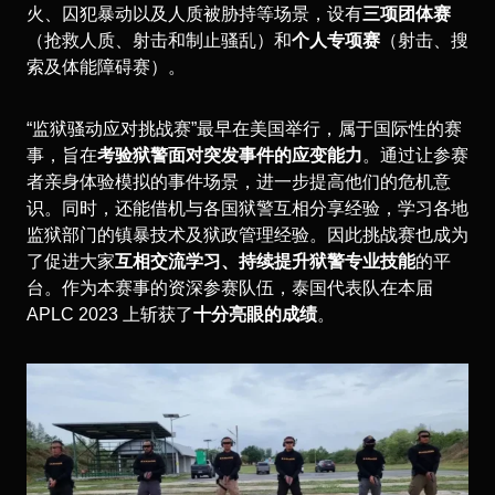
火、囚犯暴动以及人质被胁持等场景，设有
三项团体赛
（抢救人质、射击和制止骚乱）和
个人专项赛
（射击、搜
索及体能障碍赛）。
“监狱骚动应对挑战赛”最早在美国举行，属于国际性的赛
事，旨在
考验狱警面对突发事件的应变能力
。通过让参赛
者亲身体验模拟的事件场景，进一步提高他们的危机意
识。同时，还能借机与各国狱警互相分享经验，学习各地
监狱部门的镇暴技术及狱政管理经验。因此挑战赛也成为
了促进大家
互相交流学习、持续提升狱警专业技能
的平
台。作为本赛事的资深参赛队伍，泰国代表队在本届
APLC 2023 上斩获了
十分亮眼的成绩
。