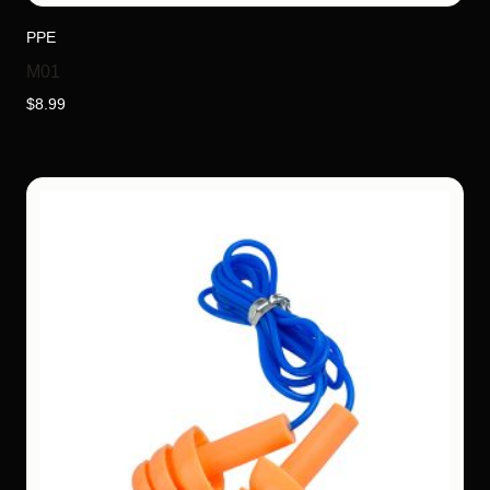
PPE
M01
$
8.99