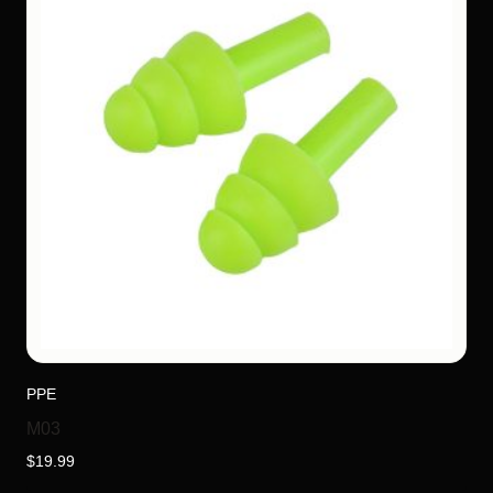
PPE
M03
$
19.99