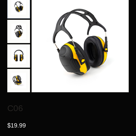
C06
$
19.99