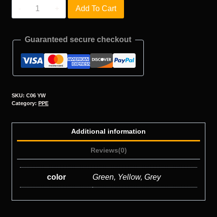
C06
Add To Cart
quantity
Guaranteed secure checkout
SKU:
C06 YW
Category:
PPE
Additional information
Reviews(0)
color
Green, Yellow, Grey