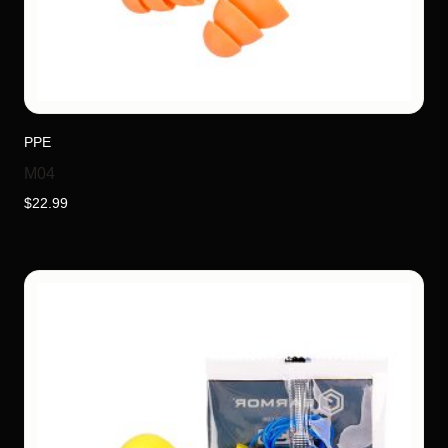
PPE
M04
$
22.99