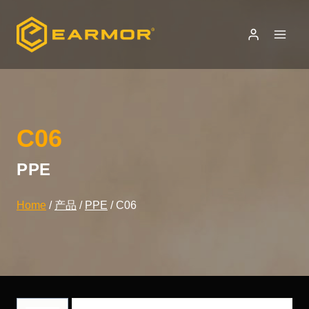
Skip
to
content
C06
PPE
Home
/
产品
/
PPE
/
C06