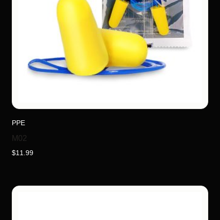
PPE
M02
$
11.99