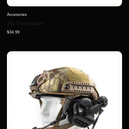
Accesories
S01 Combination
$
34.99