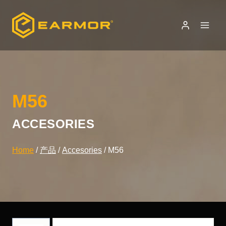
Skip
to
content
M56
ACCESORIES
Home
/
产品
/
Accesories
/
M56