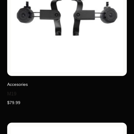
Accesories
M19
$
79.99