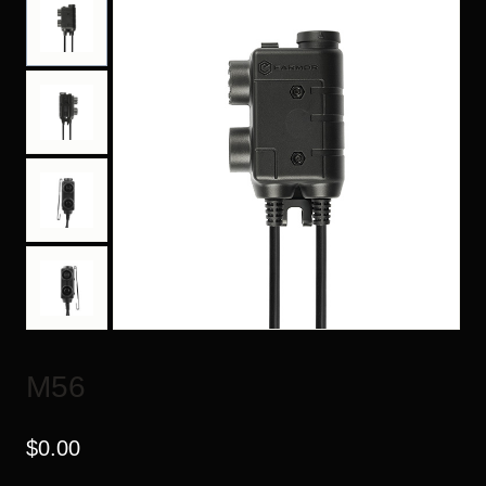
M56
$
0.00